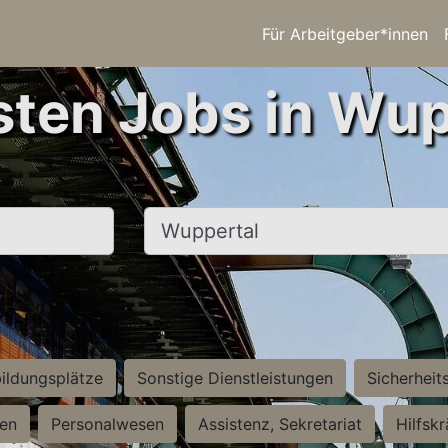
Für Arbeitgeber*innen
sten Jobs in Wup
Ort, Stadt
ildungsplätze
Sonstige Dienstleistungen
Sicherheit
ten
Personalwesen
Assistenz, Sekretariat
Hilfsk