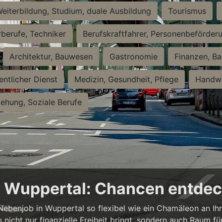
eiterbildung, Studium, duale Ausbildung
Tourismus
rberufe, Techniker
Berufskraftfahrer, Personenbeförder
Architektur, Bauwesen
Gastronomie
Finanzen, Ba
entlicher Dienst
Medizin, Gesundheit, Pflege
Handwe
iehung, Soziale Berufe
in Wuppertal: Chancen entde
n Nebenjob in Wuppertal so flexibel wie ein Chamäleon an Ih
b nicht nur finanzielle Freiheit bringt, sondern auch Raum f