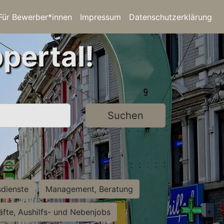
Für Bewerber*innen
Impressum
Datenschutzerklärung
pertal!
Suchen
sdienste
Management, Beratung
räfte, Aushilfs- und Nebenjobs