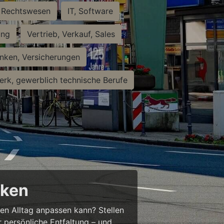
Rechtswesen
IT, Software
ung
Vertrieb, Verkauf, Sales
nken, Versicherungen
rk, gewerblich technische Berufe
cken
ren Alltag anpassen kann? Stellen
ür persönliche Entfaltung – und