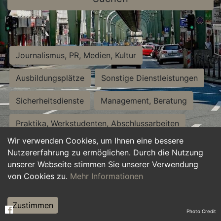
Journalismus, PR, Medien, Kultur
Ausbildungsplätze
Sonstige Dienstleistungen
Sicherheitsdienste
Management, Beratung
Praktika, Werkstudenten, Abschlussarbeiten
Wir verwenden Cookies, um Ihnen eine bessere
Personalwesen
Assistenz, Sekretariat
Nutzererfahrung zu ermöglichen. Durch die Nutzung
unserer Webseite stimmen Sie unserer Verwendung
Hilfskräfte, Aushilfs- und Nebenjobs
von Cookies zu.
Mehr Informationen
Einkauf, Logistik, Materialwirtschaft
Zustimmen
Photo Credit
Weiterbildung, Studium, duale Ausbildung