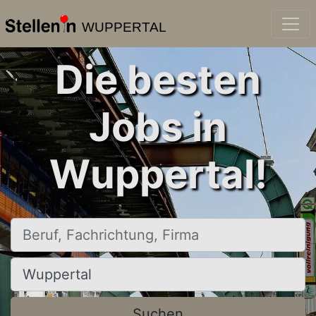
WUPPERTAL
Die besten
Jobs in
Wuppertal!
Beruf, Fachrichtung, Firma
Ort, Stadt
Suchen