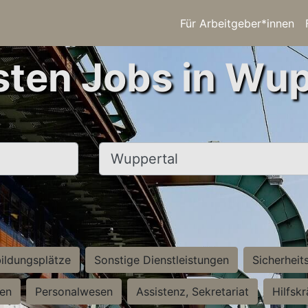
Für Arbeitgeber*innen
sten Jobs in Wup
Ort, Stadt
ildungsplätze
Sonstige Dienstleistungen
Sicherheit
ten
Personalwesen
Assistenz, Sekretariat
Hilfsk