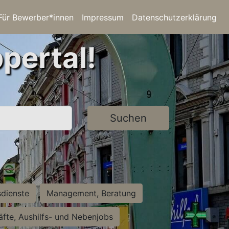
Für Bewerber*innen
Impressum
Datenschutzerklärung
pertal!
Suchen
sdienste
Management, Beratung
räfte, Aushilfs- und Nebenjobs