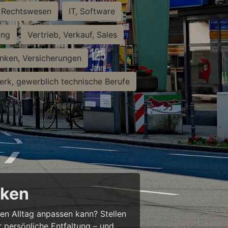
Rechtswesen
IT, Software
ung
Vertrieb, Verkauf, Sales
nken, Versicherungen
rk, gewerblich technische Berufe
cken
ren Alltag anpassen kann? Stellen
ür persönliche Entfaltung – und