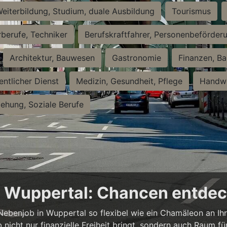
eiterbildung, Studium, duale Ausbildung
Tourismus
rberufe, Techniker
Berufskraftfahrer, Personenbeförder
Architektur, Bauwesen
Gastronomie
Finanzen, Ba
entlicher Dienst
Medizin, Gesundheit, Pflege
Handwe
iehung, Soziale Berufe
in Wuppertal: Chancen entde
n Nebenjob in Wuppertal so flexibel wie ein Chamäleon an Ih
b nicht nur finanzielle Freiheit bringt, sondern auch Raum f