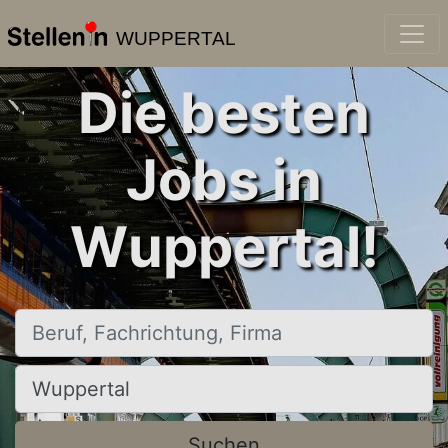
WUPPERTAL
Die besten
Jobs in
Wuppertal!
Beruf, Fachrichtung, Firma
Ort, Stadt
Suchen