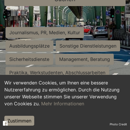
Journalismus, PR, Medien, Kultur
Ausbildungsplätze
Sonstige Dienstleistungen
Sicherheitsdienste
Management, Beratung
Praktika, Werkstudenten, Abschlussarbeiten
Wir verwenden Cookies, um Ihnen eine bessere
Personalwesen
Assistenz, Sekretariat
Nutzererfahrung zu ermöglichen. Durch die Nutzung
unserer Webseite stimmen Sie unserer Verwendung
Hilfskräfte, Aushilfs- und Nebenjobs
von Cookies zu.
Mehr Informationen
Einkauf, Logistik, Materialwirtschaft
Zustimmen
Photo Credit
Weiterbildung, Studium, duale Ausbildung