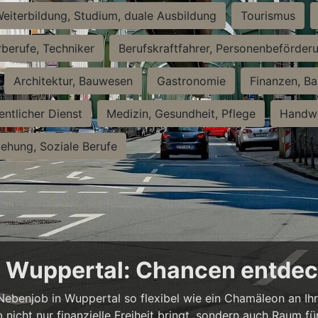
eiterbildung, Studium, duale Ausbildung
Tourismus
rberufe, Techniker
Berufskraftfahrer, Personenbeförder
Architektur, Bauwesen
Gastronomie
Finanzen, Ba
entlicher Dienst
Medizin, Gesundheit, Pflege
Handwe
iehung, Soziale Berufe
in Wuppertal: Chancen entde
n Nebenjob in Wuppertal so flexibel wie ein Chamäleon an Ih
b nicht nur finanzielle Freiheit bringt, sondern auch Raum f