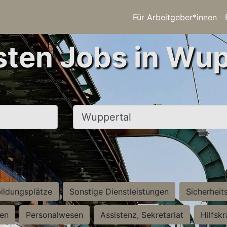
Für Arbeitgeber*innen
sten Jobs in Wup
Ort, Stadt
ildungsplätze
Sonstige Dienstleistungen
Sicherheit
ten
Personalwesen
Assistenz, Sekretariat
Hilfsk