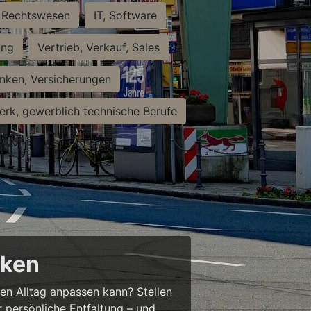
Rechtswesen
IT, Software
ung
Vertrieb, Verkauf, Sales
nken, Versicherungen
rk, gewerblich technische Berufe
cken
ren Alltag anpassen kann? Stellen
ür persönliche Entfaltung – und