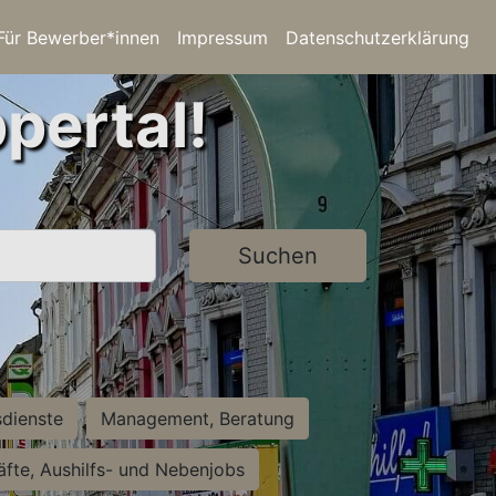
Für Bewerber*innen
Impressum
Datenschutzerklärung
pertal!
Suchen
sdienste
Management, Beratung
räfte, Aushilfs- und Nebenjobs