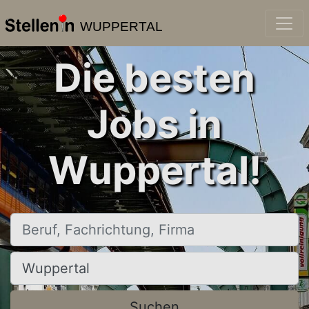
WUPPERTAL
Die besten
Jobs in
Wuppertal!
Beruf, Fachrichtung, Firma
Ort, Stadt
Suchen