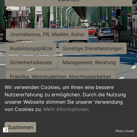
Journalismus, PR, Medien, Kultur
Ausbildungsplätze
Sonstige Dienstleistungen
Sicherheitsdienste
Management, Beratung
Praktika, Werkstudenten, Abschlussarbeiten
Wir verwenden Cookies, um Ihnen eine bessere
Personalwesen
Assistenz, Sekretariat
Nutzererfahrung zu ermöglichen. Durch die Nutzung
unserer Webseite stimmen Sie unserer Verwendung
Hilfskräfte, Aushilfs- und Nebenjobs
von Cookies zu.
Mehr Informationen
Einkauf, Logistik, Materialwirtschaft
Zustimmen
Photo Credit
Weiterbildung, Studium, duale Ausbildung