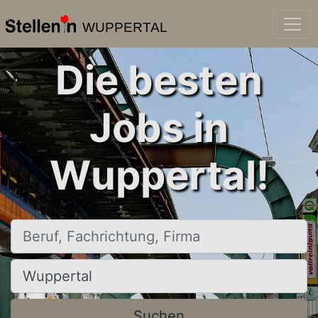
WUPPERTAL
Die besten
Jobs in
Wuppertal!
Beruf, Fachrichtung, Firma
Ort, Stadt
Suchen