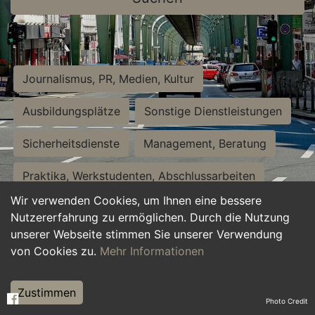
Journalismus, PR, Medien, Kultur
Ausbildungsplätze
Sonstige Dienstleistungen
Sicherheitsdienste
Management, Beratung
Praktika, Werkstudenten, Abschlussarbeiten
Wir verwenden Cookies, um Ihnen eine bessere
Personalwesen
Assistenz, Sekretariat
Nutzererfahrung zu ermöglichen. Durch die Nutzung
unserer Webseite stimmen Sie unserer Verwendung
Hilfskräfte, Aushilfs- und Nebenjobs
von Cookies zu.
Mehr Informationen
Einkauf, Logistik, Materialwirtschaft
Zustimmen
Photo Credit
Weiterbildung, Studium, duale Ausbildung