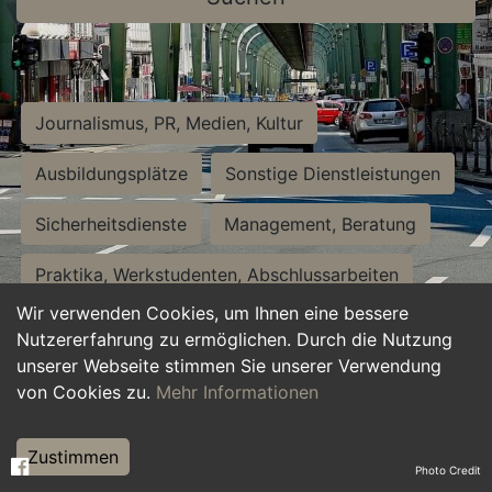
Journalismus, PR, Medien, Kultur
Ausbildungsplätze
Sonstige Dienstleistungen
Sicherheitsdienste
Management, Beratung
Praktika, Werkstudenten, Abschlussarbeiten
Wir verwenden Cookies, um Ihnen eine bessere
Personalwesen
Assistenz, Sekretariat
Nutzererfahrung zu ermöglichen. Durch die Nutzung
unserer Webseite stimmen Sie unserer Verwendung
Hilfskräfte, Aushilfs- und Nebenjobs
von Cookies zu.
Mehr Informationen
Einkauf, Logistik, Materialwirtschaft
Zustimmen
Photo Credit
Weiterbildung, Studium, duale Ausbildung