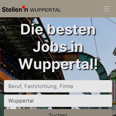
WUPPERTAL
Die besten
Jobs in
Wuppertal!
Beruf, Fachrichtung, Firma
Ort, Stadt
Suchen