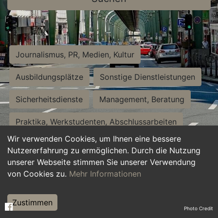
Journalismus, PR, Medien, Kultur
Ausbildungsplätze
Sonstige Dienstleistungen
Sicherheitsdienste
Management, Beratung
Praktika, Werkstudenten, Abschlussarbeiten
Wir verwenden Cookies, um Ihnen eine bessere
Personalwesen
Assistenz, Sekretariat
Nutzererfahrung zu ermöglichen. Durch die Nutzung
unserer Webseite stimmen Sie unserer Verwendung
Hilfskräfte, Aushilfs- und Nebenjobs
von Cookies zu.
Mehr Informationen
Einkauf, Logistik, Materialwirtschaft
Zustimmen
Photo Credit
Weiterbildung, Studium, duale Ausbildung