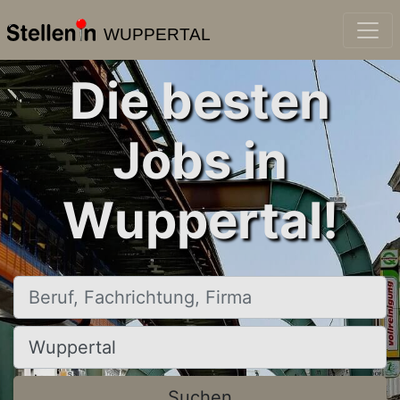
WUPPERTAL
Die besten
Jobs in
Wuppertal!
Beruf, Fachrichtung, Firma
Ort, Stadt
Suchen