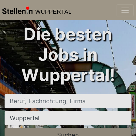
WUPPERTAL
Die besten
Jobs in
Wuppertal!
Beruf, Fachrichtung, Firma
Ort, Stadt
Suchen