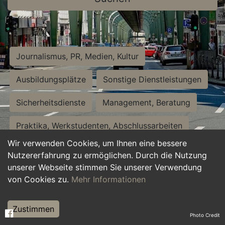
Journalismus, PR, Medien, Kultur
Ausbildungsplätze
Sonstige Dienstleistungen
Sicherheitsdienste
Management, Beratung
Praktika, Werkstudenten, Abschlussarbeiten
Wir verwenden Cookies, um Ihnen eine bessere
Personalwesen
Assistenz, Sekretariat
Nutzererfahrung zu ermöglichen. Durch die Nutzung
unserer Webseite stimmen Sie unserer Verwendung
Hilfskräfte, Aushilfs- und Nebenjobs
von Cookies zu.
Mehr Informationen
Einkauf, Logistik, Materialwirtschaft
Zustimmen
Photo Credit
Weiterbildung, Studium, duale Ausbildung