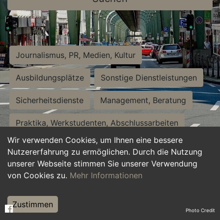
Journalismus, PR, Medien, Kultur
Ausbildungsplätze
Sonstige Dienstleistungen
Sicherheitsdienste
Management, Beratung
Praktika, Werkstudenten, Abschlussarbeiten
Wir verwenden Cookies, um Ihnen eine bessere
Personalwesen
Assistenz, Sekretariat
Nutzererfahrung zu ermöglichen. Durch die Nutzung
unserer Webseite stimmen Sie unserer Verwendung
Hilfskräfte, Aushilfs- und Nebenjobs
von Cookies zu.
Mehr Informationen
Einkauf, Logistik, Materialwirtschaft
Zustimmen
Photo Credit
Weiterbildung, Studium, duale Ausbildung