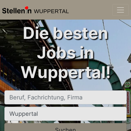
WUPPERTAL
Die besten
Jobs in
Wuppertal!
Beruf, Fachrichtung, Firma
Ort, Stadt
Suchen