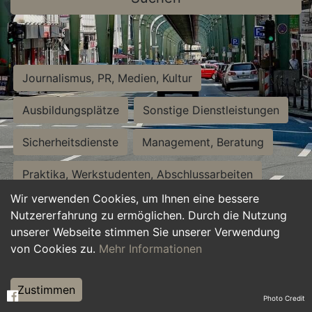
Journalismus, PR, Medien, Kultur
Ausbildungsplätze
Sonstige Dienstleistungen
Sicherheitsdienste
Management, Beratung
Praktika, Werkstudenten, Abschlussarbeiten
Wir verwenden Cookies, um Ihnen eine bessere
Personalwesen
Assistenz, Sekretariat
Nutzererfahrung zu ermöglichen. Durch die Nutzung
unserer Webseite stimmen Sie unserer Verwendung
Hilfskräfte, Aushilfs- und Nebenjobs
von Cookies zu.
Mehr Informationen
Einkauf, Logistik, Materialwirtschaft
Zustimmen
Photo Credit
Weiterbildung, Studium, duale Ausbildung