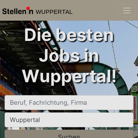
WUPPERTAL
Die besten
Jobs in
Wuppertal!
Beruf, Fachrichtung, Firma
Ort, Stadt
Suchen