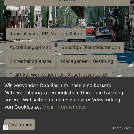
Journalismus, PR, Medien, Kultur
Ausbildungsplätze
Sonstige Dienstleistungen
Sicherheitsdienste
Management, Beratung
Praktika, Werkstudenten, Abschlussarbeiten
Wir verwenden Cookies, um Ihnen eine bessere
Personalwesen
Assistenz, Sekretariat
Nutzererfahrung zu ermöglichen. Durch die Nutzung
unserer Webseite stimmen Sie unserer Verwendung
Hilfskräfte, Aushilfs- und Nebenjobs
von Cookies zu.
Mehr Informationen
Einkauf, Logistik, Materialwirtschaft
Zustimmen
Photo Credit
Weiterbildung, Studium, duale Ausbildung