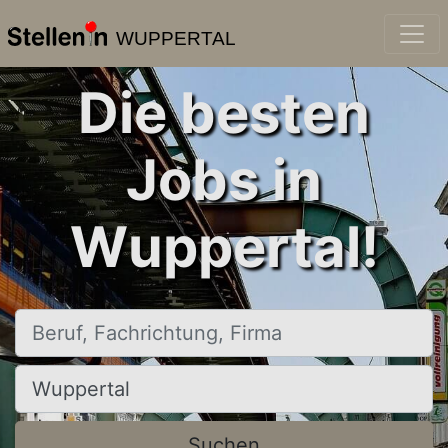
WUPPERTAL
Die besten
Jobs in
Wuppertal!
Beruf, Fachrichtung, Firma
Ort, Stadt
Suchen