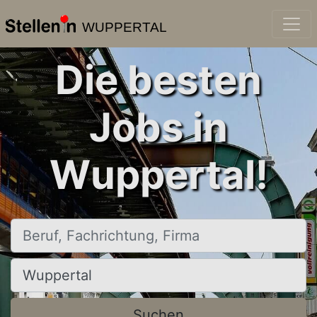
WUPPERTAL
Die besten
Jobs in
Wuppertal!
Beruf, Fachrichtung, Firma
Ort, Stadt
Suchen