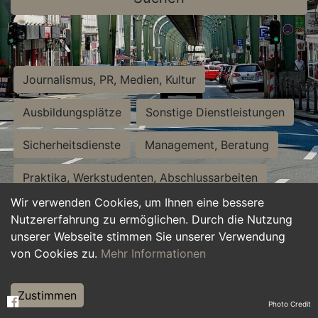
Journalismus, PR, Medien, Kultur
Ausbildungsplätze
Sonstige Dienstleistungen
Sicherheitsdienste
Management, Beratung
Praktika, Werkstudenten, Abschlussarbeiten
Wir verwenden Cookies, um Ihnen eine bessere
Personalwesen
Assistenz, Sekretariat
Nutzererfahrung zu ermöglichen. Durch die Nutzung
unserer Webseite stimmen Sie unserer Verwendung
Hilfskräfte, Aushilfs- und Nebenjobs
von Cookies zu.
Mehr Informationen
Einkauf, Logistik, Materialwirtschaft
Zustimmen
Photo Credit
Weiterbildung, Studium, duale Ausbildung