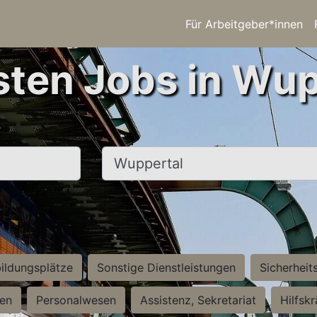
Für Arbeitgeber*innen
sten Jobs in Wup
Ort, Stadt
ildungsplätze
Sonstige Dienstleistungen
Sicherheit
ten
Personalwesen
Assistenz, Sekretariat
Hilfsk