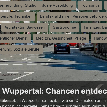
eiterbildung, Studium, duale Ausbildung
Tourismus
rberufe, Techniker
Berufskraftfahrer, Personenbeförder
Architektur, Bauwesen
Gastronomie
Finanzen, Ba
entlicher Dienst
Medizin, Gesundheit, Pflege
Handwe
iehung, Soziale Berufe
in Wuppertal: Chancen entde
n Nebenjob in Wuppertal so flexibel wie ein Chamäleon an Ih
b nicht nur finanzielle Freiheit bringt, sondern auch Raum f