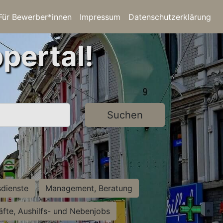
Für Bewerber*innen
Impressum
Datenschutzerklärung
pertal!
Suchen
sdienste
Management, Beratung
räfte, Aushilfs- und Nebenjobs