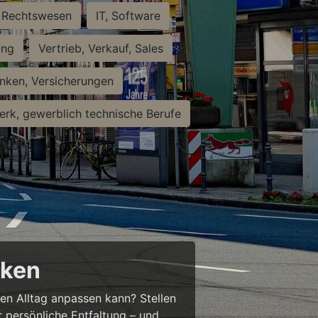
Rechtswesen
IT, Software
ung
Vertrieb, Verkauf, Sales
nken, Versicherungen
rk, gewerblich technische Berufe
cken
ren Alltag anpassen kann? Stellen
ür persönliche Entfaltung – und