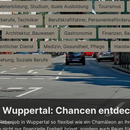
eiterbildung, Studium, duale Ausbildung
Tourismus
rberufe, Techniker
Berufskraftfahrer, Personenbeförder
Architektur, Bauwesen
Gastronomie
Finanzen, Ba
entlicher Dienst
Medizin, Gesundheit, Pflege
Handwe
iehung, Soziale Berufe
in Wuppertal: Chancen entde
n Nebenjob in Wuppertal so flexibel wie ein Chamäleon an Ih
b nicht nur finanzielle Freiheit bringt, sondern auch Raum f