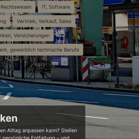
Rechtswesen
IT, Software
ung
Vertrieb, Verkauf, Sales
nken, Versicherungen
rk, gewerblich technische Berufe
cken
ren Alltag anpassen kann? Stellen
ür persönliche Entfaltung – und