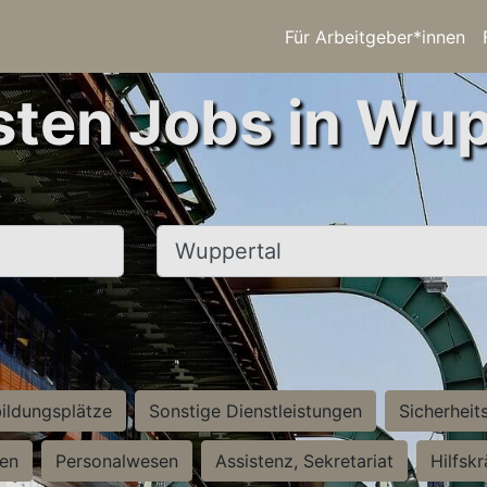
Für Arbeitgeber*innen
sten Jobs in Wup
Ort, Stadt
ildungsplätze
Sonstige Dienstleistungen
Sicherheit
ten
Personalwesen
Assistenz, Sekretariat
Hilfsk