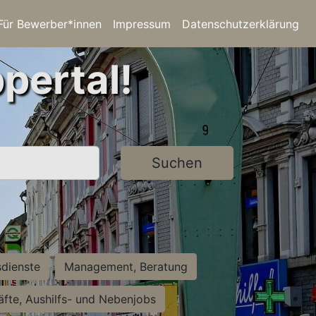
Für Bewerber*innen
Impressum
Datenschutzerklärung
pertal!
Suchen
sdienste
Management, Beratung
räfte, Aushilfs- und Nebenjobs