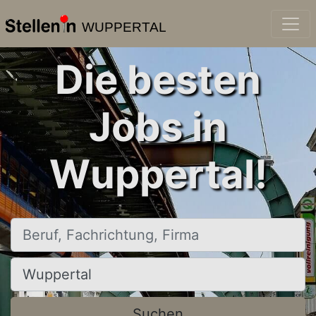
WUPPERTAL
Die besten
Jobs in
Wuppertal!
Beruf, Fachrichtung, Firma
Ort, Stadt
Suchen