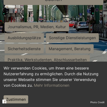
Journalismus, PR, Medien, Kultur
Ausbildungsplätze
Sonstige Dienstleistungen
Sicherheitsdienste
Management, Beratung
Praktika, Werkstudenten, Abschlussarbeiten
Wir verwenden Cookies, um Ihnen eine bessere
Personalwesen
Assistenz, Sekretariat
Nutzererfahrung zu ermöglichen. Durch die Nutzung
unserer Webseite stimmen Sie unserer Verwendung
Hilfskräfte, Aushilfs- und Nebenjobs
von Cookies zu.
Mehr Informationen
Einkauf, Logistik, Materialwirtschaft
Zustimmen
Photo Credit
Weiterbildung, Studium, duale Ausbildung