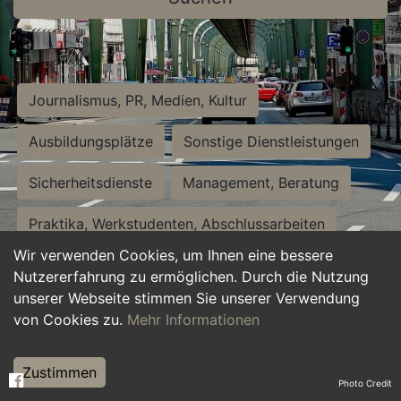
Journalismus, PR, Medien, Kultur
Ausbildungsplätze
Sonstige Dienstleistungen
Sicherheitsdienste
Management, Beratung
Praktika, Werkstudenten, Abschlussarbeiten
Wir verwenden Cookies, um Ihnen eine bessere
Personalwesen
Assistenz, Sekretariat
Nutzererfahrung zu ermöglichen. Durch die Nutzung
unserer Webseite stimmen Sie unserer Verwendung
Hilfskräfte, Aushilfs- und Nebenjobs
von Cookies zu.
Mehr Informationen
Einkauf, Logistik, Materialwirtschaft
Zustimmen
Photo Credit
Weiterbildung, Studium, duale Ausbildung