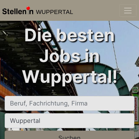
WUPPERTAL
Die besten
Jobs in
Wuppertal!
Beruf, Fachrichtung, Firma
Ort, Stadt
Suchen