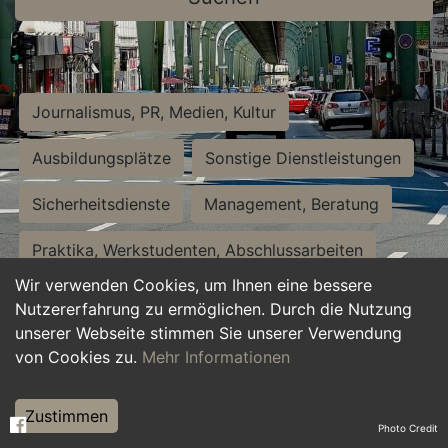
Journalismus, PR, Medien, Kultur
Ausbildungsplätze
Sonstige Dienstleistungen
Sicherheitsdienste
Management, Beratung
Praktika, Werkstudenten, Abschlussarbeiten
Wir verwenden Cookies, um Ihnen eine bessere
Personalwesen
Assistenz, Sekretariat
Nutzererfahrung zu ermöglichen. Durch die Nutzung
unserer Webseite stimmen Sie unserer Verwendung
Hilfskräfte, Aushilfs- und Nebenjobs
von Cookies zu.
Mehr Informationen
Einkauf, Logistik, Materialwirtschaft
Zustimmen
Photo Credit
Weiterbildung, Studium, duale Ausbildung