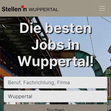
WUPPERTAL
Die besten
Jobs in
Wuppertal!
Beruf, Fachrichtung, Firma
Ort, Stadt
Suchen