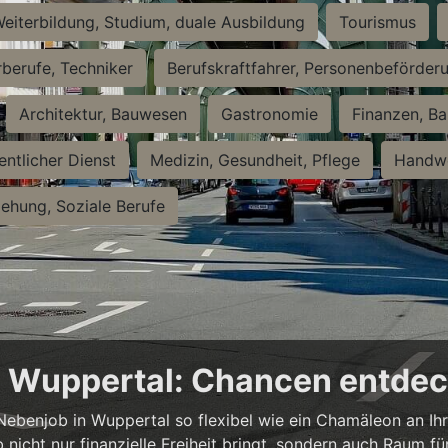
eiterbildung, Studium, duale Ausbildung
Tourismus
rberufe, Techniker
Berufskraftfahrer, Personenbeförder
Architektur, Bauwesen
Gastronomie
Finanzen, Ba
entlicher Dienst
Medizin, Gesundheit, Pflege
Handwe
iehung, Soziale Berufe
in Wuppertal: Chancen entde
n Nebenjob in Wuppertal so flexibel wie ein Chamäleon an Ih
b nicht nur finanzielle Freiheit bringt, sondern auch Raum f