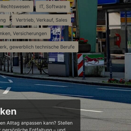
Rechtswesen
IT, Software
ung
Vertrieb, Verkauf, Sales
nken, Versicherungen
rk, gewerblich technische Berufe
cken
ren Alltag anpassen kann? Stellen
ür persönliche Entfaltung – und