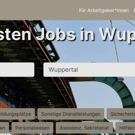
Für Arbeitgeber*innen
sten Jobs in Wup
Ort, Stadt
ildungsplätze
Sonstige Dienstleistungen
Sicherheit
ten
Personalwesen
Assistenz, Sekretariat
Hilfsk