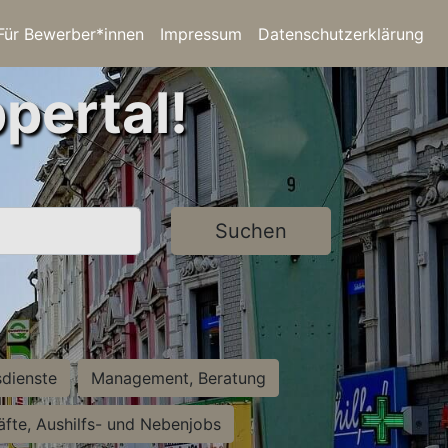
Für Bewerber*innen
Impressum
Datenschutzerklärung
pertal!
Suchen
sdienste
Management, Beratung
räfte, Aushilfs- und Nebenjobs