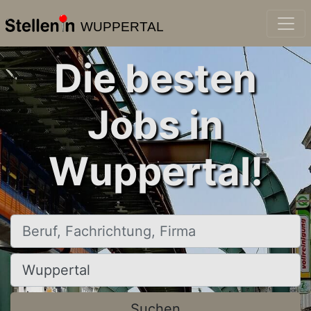
WUPPERTAL
Die besten
Jobs in
Wuppertal!
Beruf, Fachrichtung, Firma
Ort, Stadt
Suchen