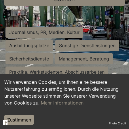
Journalismus, PR, Medien, Kultur
Ausbildungsplätze
Sonstige Dienstleistungen
Sicherheitsdienste
Management, Beratung
Praktika, Werkstudenten, Abschlussarbeiten
Wir verwenden Cookies, um Ihnen eine bessere
Personalwesen
Assistenz, Sekretariat
Nutzererfahrung zu ermöglichen. Durch die Nutzung
unserer Webseite stimmen Sie unserer Verwendung
Hilfskräfte, Aushilfs- und Nebenjobs
von Cookies zu.
Mehr Informationen
Einkauf, Logistik, Materialwirtschaft
Zustimmen
Photo Credit
Weiterbildung, Studium, duale Ausbildung