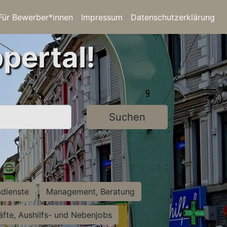
Für Bewerber*innen
Impressum
Datenschutzerklärung
pertal!
Suchen
sdienste
Management, Beratung
räfte, Aushilfs- und Nebenjobs