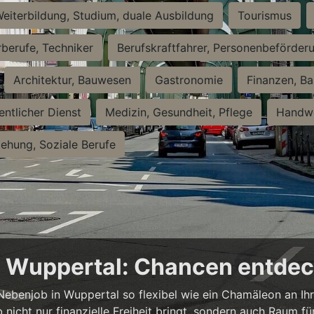
eiterbildung, Studium, duale Ausbildung
Tourismus
rberufe, Techniker
Berufskraftfahrer, Personenbeförder
Architektur, Bauwesen
Gastronomie
Finanzen, Ba
entlicher Dienst
Medizin, Gesundheit, Pflege
Handwe
iehung, Soziale Berufe
in Wuppertal: Chancen entde
n Nebenjob in Wuppertal so flexibel wie ein Chamäleon an Ih
b nicht nur finanzielle Freiheit bringt, sondern auch Raum f