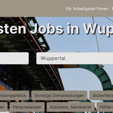
Für Arbeitgeber*innen
sten Jobs in Wup
Ort, Stadt
ildungsplätze
Sonstige Dienstleistungen
Sicherheit
ten
Personalwesen
Assistenz, Sekretariat
Hilfsk