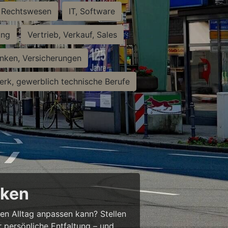
Rechtswesen
IT, Software
ung
Vertrieb, Verkauf, Sales
nken, Versicherungen
rk, gewerblich technische Berufe
cken
ren Alltag anpassen kann? Stellen
ür persönliche Entfaltung – und