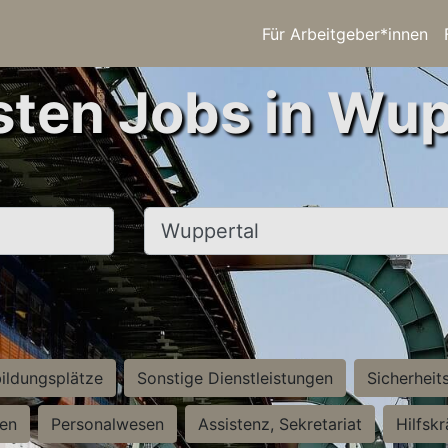
Für Arbeitgeber*innen
sten Jobs in Wup
Ort, Stadt
ildungsplätze
Sonstige Dienstleistungen
Sicherheit
ten
Personalwesen
Assistenz, Sekretariat
Hilfsk