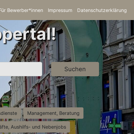
Für Bewerber*innen
Impressum
Datenschutzerklärung
pertal!
Suchen
sdienste
Management, Beratung
räfte, Aushilfs- und Nebenjobs