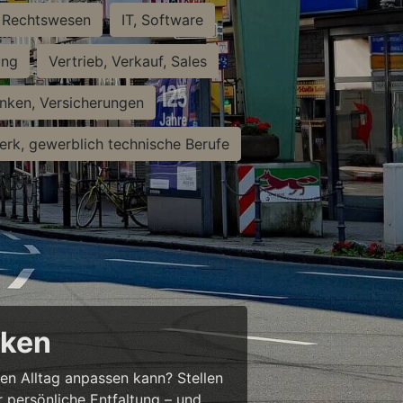
Rechtswesen
IT, Software
ung
Vertrieb, Verkauf, Sales
nken, Versicherungen
rk, gewerblich technische Berufe
cken
ren Alltag anpassen kann? Stellen
ür persönliche Entfaltung – und