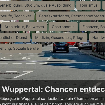
eiterbildung, Studium, duale Ausbildung
Tourismus
rberufe, Techniker
Berufskraftfahrer, Personenbeförder
Architektur, Bauwesen
Gastronomie
Finanzen, Ba
entlicher Dienst
Medizin, Gesundheit, Pflege
Handwe
iehung, Soziale Berufe
in Wuppertal: Chancen entde
n Nebenjob in Wuppertal so flexibel wie ein Chamäleon an Ih
b nicht nur finanzielle Freiheit bringt, sondern auch Raum f