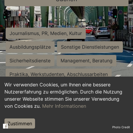
Journalismus, PR, Medien, Kultur
Ausbildungsplätze
Sonstige Dienstleistungen
Sicherheitsdienste
Management, Beratung
Praktika, Werkstudenten, Abschlussarbeiten
Wir verwenden Cookies, um Ihnen eine bessere
Personalwesen
Assistenz, Sekretariat
Nutzererfahrung zu ermöglichen. Durch die Nutzung
unserer Webseite stimmen Sie unserer Verwendung
Hilfskräfte, Aushilfs- und Nebenjobs
von Cookies zu.
Mehr Informationen
Einkauf, Logistik, Materialwirtschaft
Zustimmen
Photo Credit
Weiterbildung, Studium, duale Ausbildung