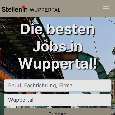
WUPPERTAL
Die besten
Jobs in
Wuppertal!
Beruf, Fachrichtung, Firma
Ort, Stadt
Suchen