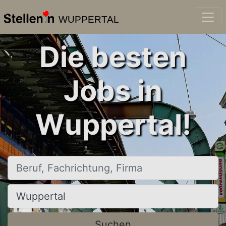
WUPPERTAL
Die besten
Jobs in
Wuppertal!
Beruf, Fachrichtung, Firma
Ort, Stadt
Suchen