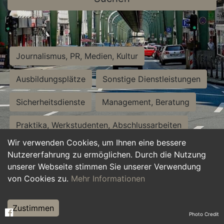
Journalismus, PR, Medien, Kultur
Ausbildungsplätze
Sonstige Dienstleistungen
Sicherheitsdienste
Management, Beratung
Praktika, Werkstudenten, Abschlussarbeiten
Wir verwenden Cookies, um Ihnen eine bessere
Personalwesen
Assistenz, Sekretariat
Nutzererfahrung zu ermöglichen. Durch die Nutzung
unserer Webseite stimmen Sie unserer Verwendung
Hilfskräfte, Aushilfs- und Nebenjobs
von Cookies zu.
Mehr Informationen
Einkauf, Logistik, Materialwirtschaft
Zustimmen
Photo Credit
Weiterbildung, Studium, duale Ausbildung