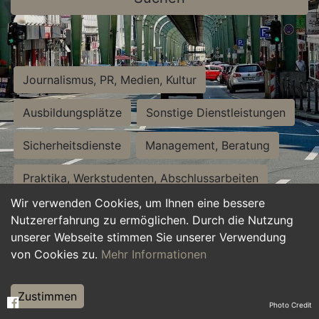
Journalismus, PR, Medien, Kultur
Ausbildungsplätze
Sonstige Dienstleistungen
Sicherheitsdienste
Management, Beratung
Praktika, Werkstudenten, Abschlussarbeiten
Wir verwenden Cookies, um Ihnen eine bessere
Personalwesen
Assistenz, Sekretariat
Nutzererfahrung zu ermöglichen. Durch die Nutzung
unserer Webseite stimmen Sie unserer Verwendung
Hilfskräfte, Aushilfs- und Nebenjobs
von Cookies zu.
Mehr Informationen
Einkauf, Logistik, Materialwirtschaft
Zustimmen
Photo Credit
Weiterbildung, Studium, duale Ausbildung