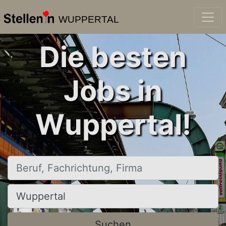
WUPPERTAL
Die besten
Jobs in
Wuppertal!
Beruf, Fachrichtung, Firma
Ort, Stadt
Suchen