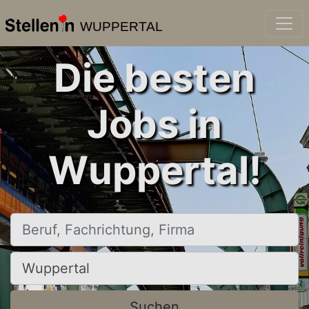
WUPPERTAL
Die besten
Jobs in
Wuppertal!
Beruf, Fachrichtung, Firma
Ort, Stadt
Suchen