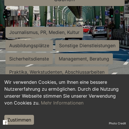
Journalismus, PR, Medien, Kultur
Ausbildungsplätze
Sonstige Dienstleistungen
Sicherheitsdienste
Management, Beratung
Praktika, Werkstudenten, Abschlussarbeiten
Wir verwenden Cookies, um Ihnen eine bessere
Personalwesen
Assistenz, Sekretariat
Nutzererfahrung zu ermöglichen. Durch die Nutzung
unserer Webseite stimmen Sie unserer Verwendung
Hilfskräfte, Aushilfs- und Nebenjobs
von Cookies zu.
Mehr Informationen
Einkauf, Logistik, Materialwirtschaft
Zustimmen
Photo Credit
Weiterbildung, Studium, duale Ausbildung