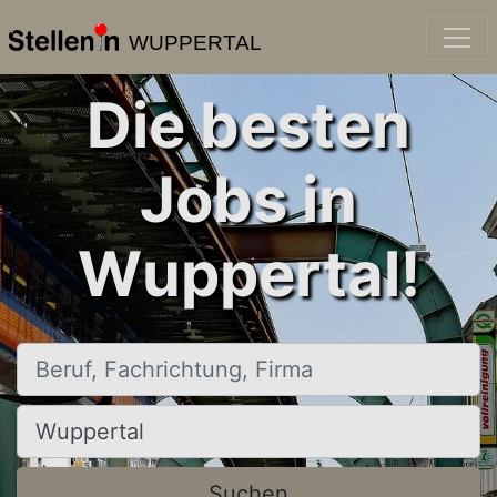
WUPPERTAL
Die besten
Jobs in
Wuppertal!
Beruf, Fachrichtung, Firma
Ort, Stadt
Suchen