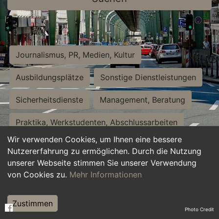
Journalismus, PR, Medien, Kultur
Ausbildungsplätze
Sonstige Dienstleistungen
Sicherheitsdienste
Management, Beratung
Praktika, Werkstudenten, Abschlussarbeiten
Wir verwenden Cookies, um Ihnen eine bessere
Personalwesen
Assistenz, Sekretariat
Nutzererfahrung zu ermöglichen. Durch die Nutzung
unserer Webseite stimmen Sie unserer Verwendung
Hilfskräfte, Aushilfs- und Nebenjobs
von Cookies zu.
Mehr Informationen
Einkauf, Logistik, Materialwirtschaft
Zustimmen
Photo Credit
Weiterbildung, Studium, duale Ausbildung