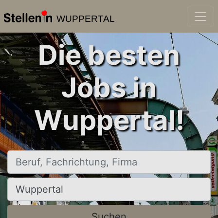
WUPPERTAL
Die besten
Jobs in
Wuppertal!
Beruf, Fachrichtung, Firma
Ort, Stadt
Suchen