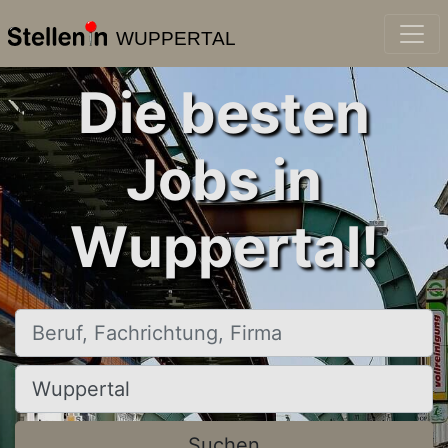
WUPPERTAL
Die besten
Jobs in
Wuppertal!
Beruf, Fachrichtung, Firma
Ort, Stadt
Suchen