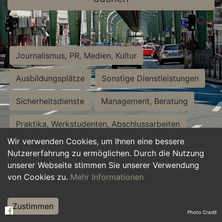
Journalismus, PR, Medien, Kultur
Ausbildungsplätze
Sonstige Dienstleistungen
Sicherheitsdienste
Management, Beratung
Praktika, Werkstudenten, Abschlussarbeiten
Wir verwenden Cookies, um Ihnen eine bessere
Personalwesen
Assistenz, Sekretariat
Nutzererfahrung zu ermöglichen. Durch die Nutzung
unserer Webseite stimmen Sie unserer Verwendung
Hilfskräfte, Aushilfs- und Nebenjobs
von Cookies zu.
Mehr Informationen
Einkauf, Logistik, Materialwirtschaft
Zustimmen
Photo Credit
Weiterbildung, Studium, duale Ausbildung