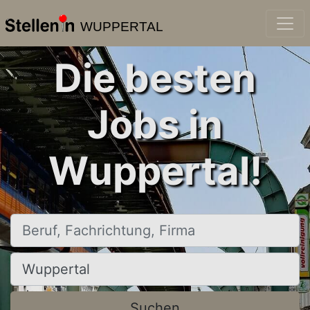
WUPPERTAL
Die besten
Jobs in
Wuppertal!
Beruf, Fachrichtung, Firma
Ort, Stadt
Suchen