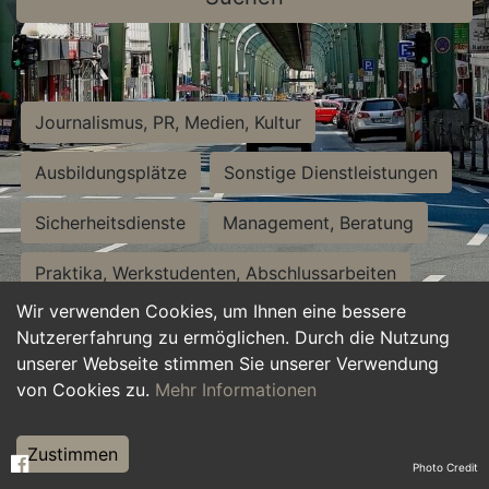
Journalismus, PR, Medien, Kultur
Ausbildungsplätze
Sonstige Dienstleistungen
Sicherheitsdienste
Management, Beratung
Praktika, Werkstudenten, Abschlussarbeiten
Wir verwenden Cookies, um Ihnen eine bessere
Personalwesen
Assistenz, Sekretariat
Nutzererfahrung zu ermöglichen. Durch die Nutzung
unserer Webseite stimmen Sie unserer Verwendung
Hilfskräfte, Aushilfs- und Nebenjobs
von Cookies zu.
Mehr Informationen
Einkauf, Logistik, Materialwirtschaft
Zustimmen
Photo Credit
Weiterbildung, Studium, duale Ausbildung