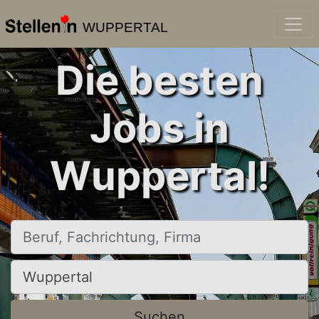
WUPPERTAL
Die besten
Jobs in
Wuppertal!
Beruf, Fachrichtung, Firma
Ort, Stadt
Suchen