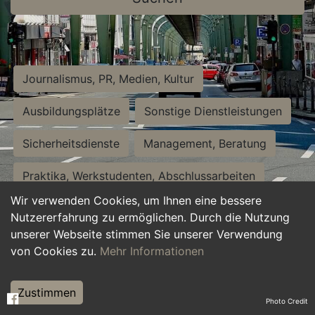
Journalismus, PR, Medien, Kultur
Ausbildungsplätze
Sonstige Dienstleistungen
Sicherheitsdienste
Management, Beratung
Praktika, Werkstudenten, Abschlussarbeiten
Wir verwenden Cookies, um Ihnen eine bessere
Personalwesen
Assistenz, Sekretariat
Nutzererfahrung zu ermöglichen. Durch die Nutzung
unserer Webseite stimmen Sie unserer Verwendung
Hilfskräfte, Aushilfs- und Nebenjobs
von Cookies zu.
Mehr Informationen
Einkauf, Logistik, Materialwirtschaft
Zustimmen
Photo Credit
Weiterbildung, Studium, duale Ausbildung