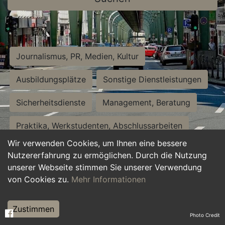
Journalismus, PR, Medien, Kultur
Ausbildungsplätze
Sonstige Dienstleistungen
Sicherheitsdienste
Management, Beratung
Praktika, Werkstudenten, Abschlussarbeiten
Wir verwenden Cookies, um Ihnen eine bessere
Personalwesen
Assistenz, Sekretariat
Nutzererfahrung zu ermöglichen. Durch die Nutzung
unserer Webseite stimmen Sie unserer Verwendung
Hilfskräfte, Aushilfs- und Nebenjobs
von Cookies zu.
Mehr Informationen
Einkauf, Logistik, Materialwirtschaft
Zustimmen
Photo Credit
Weiterbildung, Studium, duale Ausbildung