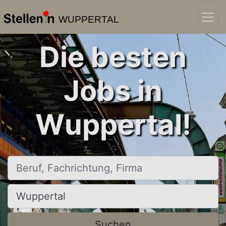
WUPPERTAL
Die besten
Jobs in
Wuppertal!
Beruf, Fachrichtung, Firma
Ort, Stadt
Suchen