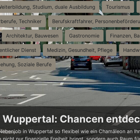
eiterbildung, Studium, duale Ausbildung
Tourismus
rberufe, Techniker
Berufskraftfahrer, Personenbeförder
Architektur, Bauwesen
Gastronomie
Finanzen, Ba
entlicher Dienst
Medizin, Gesundheit, Pflege
Handwe
iehung, Soziale Berufe
in Wuppertal: Chancen entde
n Nebenjob in Wuppertal so flexibel wie ein Chamäleon an Ih
b nicht nur finanzielle Freiheit bringt, sondern auch Raum f