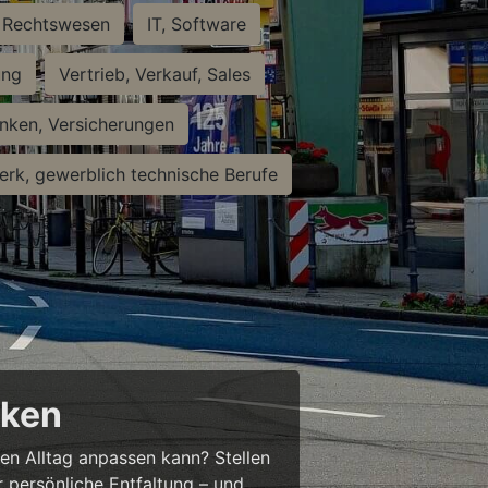
Rechtswesen
IT, Software
ung
Vertrieb, Verkauf, Sales
nken, Versicherungen
rk, gewerblich technische Berufe
cken
ren Alltag anpassen kann? Stellen
ür persönliche Entfaltung – und