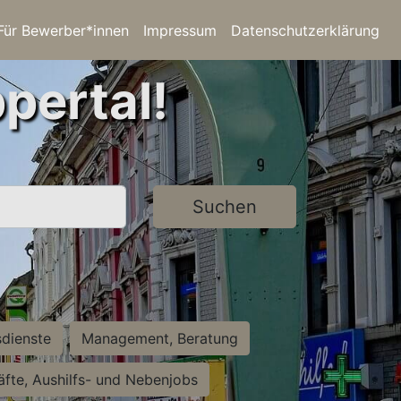
Für Bewerber*innen
Impressum
Datenschutzerklärung
pertal!
Suchen
sdienste
Management, Beratung
räfte, Aushilfs- und Nebenjobs