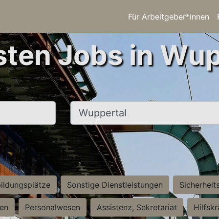
Für Arbeitgeber*innen
sten Jobs in Wup
Ort, Stadt
ildungsplätze
Sonstige Dienstleistungen
Sicherheit
ten
Personalwesen
Assistenz, Sekretariat
Hilfsk