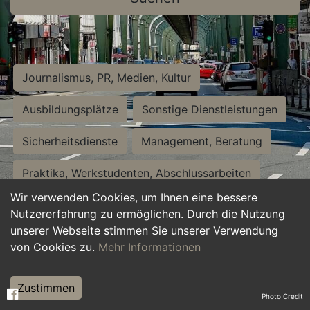
Journalismus, PR, Medien, Kultur
Ausbildungsplätze
Sonstige Dienstleistungen
Sicherheitsdienste
Management, Beratung
Praktika, Werkstudenten, Abschlussarbeiten
Wir verwenden Cookies, um Ihnen eine bessere
Personalwesen
Assistenz, Sekretariat
Nutzererfahrung zu ermöglichen. Durch die Nutzung
unserer Webseite stimmen Sie unserer Verwendung
Hilfskräfte, Aushilfs- und Nebenjobs
von Cookies zu.
Mehr Informationen
Einkauf, Logistik, Materialwirtschaft
Zustimmen
Photo Credit
Weiterbildung, Studium, duale Ausbildung