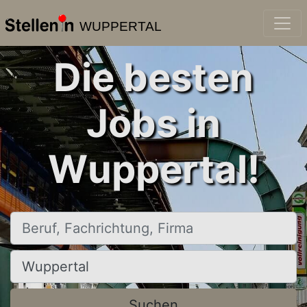
WUPPERTAL
Die besten
Jobs in
Wuppertal!
Beruf, Fachrichtung, Firma
Ort, Stadt
Suchen