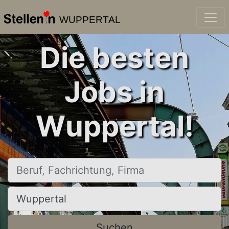
WUPPERTAL
Die besten
Jobs in
Wuppertal!
Beruf, Fachrichtung, Firma
Ort, Stadt
Suchen