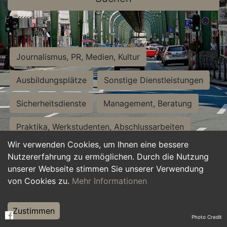
Journalismus, PR, Medien, Kultur
Ausbildungsplätze
Sonstige Dienstleistungen
Sicherheitsdienste
Management, Beratung
Praktika, Werkstudenten, Abschlussarbeiten
Wir verwenden Cookies, um Ihnen eine bessere
Personalwesen
Assistenz, Sekretariat
Nutzererfahrung zu ermöglichen. Durch die Nutzung
unserer Webseite stimmen Sie unserer Verwendung
Hilfskräfte, Aushilfs- und Nebenjobs
von Cookies zu.
Mehr Informationen
Einkauf, Logistik, Materialwirtschaft
Zustimmen
Photo Credit
Weiterbildung, Studium, duale Ausbildung