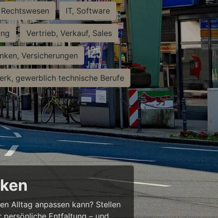
Rechtswesen
IT, Software
ung
Vertrieb, Verkauf, Sales
nken, Versicherungen
rk, gewerblich technische Berufe
cken
ren Alltag anpassen kann? Stellen
ür persönliche Entfaltung – und