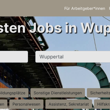
Für Arbeitgeber*innen
sten Jobs in Wup
Ort, Stadt
ildungsplätze
Sonstige Dienstleistungen
Sicherheit
ten
Personalwesen
Assistenz, Sekretariat
Hilfsk