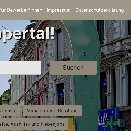
Für Bewerber*innen
Impressum
Datenschutzerklärung
pertal!
Suchen
sdienste
Management, Beratung
räfte, Aushilfs- und Nebenjobs