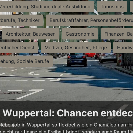
eiterbildung, Studium, duale Ausbildung
Tourismus
rberufe, Techniker
Berufskraftfahrer, Personenbeförder
Architektur, Bauwesen
Gastronomie
Finanzen, Ba
entlicher Dienst
Medizin, Gesundheit, Pflege
Handwe
iehung, Soziale Berufe
in Wuppertal: Chancen entde
n Nebenjob in Wuppertal so flexibel wie ein Chamäleon an Ih
b nicht nur finanzielle Freiheit bringt, sondern auch Raum f