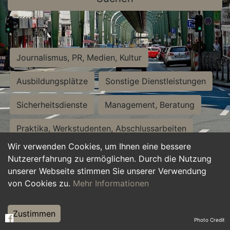
Journalismus, PR, Medien, Kultur
Ausbildungsplätze
Sonstige Dienstleistungen
Sicherheitsdienste
Management, Beratung
Praktika, Werkstudenten, Abschlussarbeiten
Wir verwenden Cookies, um Ihnen eine bessere
Personalwesen
Assistenz, Sekretariat
Nutzererfahrung zu ermöglichen. Durch die Nutzung
unserer Webseite stimmen Sie unserer Verwendung
Hilfskräfte, Aushilfs- und Nebenjobs
von Cookies zu.
Mehr Informationen
Einkauf, Logistik, Materialwirtschaft
Zustimmen
Photo Credit
Weiterbildung, Studium, duale Ausbildung