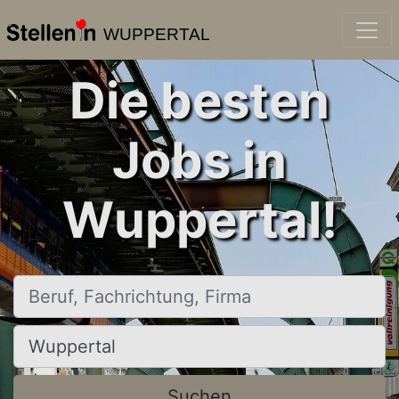
WUPPERTAL
Die besten
Jobs in
Wuppertal!
Beruf, Fachrichtung, Firma
Ort, Stadt
Suchen