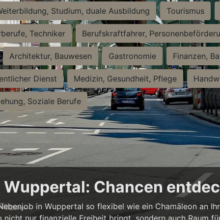
eiterbildung, Studium, duale Ausbildung
Tourismus
rberufe, Techniker
Berufskraftfahrer, Personenbeförder
Architektur, Bauwesen
Gastronomie
Finanzen, Ba
entlicher Dienst
Medizin, Gesundheit, Pflege
Handwe
iehung, Soziale Berufe
in Wuppertal: Chancen entde
n Nebenjob in Wuppertal so flexibel wie ein Chamäleon an Ih
b nicht nur finanzielle Freiheit bringt, sondern auch Raum f