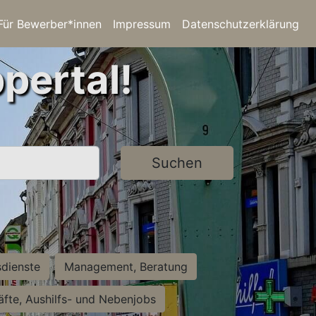
Für Bewerber*innen
Impressum
Datenschutzerklärung
pertal!
Suchen
sdienste
Management, Beratung
räfte, Aushilfs- und Nebenjobs