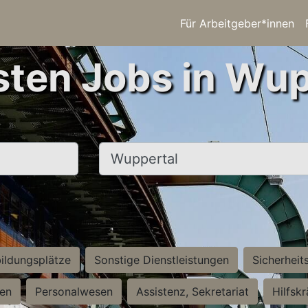
Für Arbeitgeber*innen
sten Jobs in Wup
Ort, Stadt
ildungsplätze
Sonstige Dienstleistungen
Sicherheit
ten
Personalwesen
Assistenz, Sekretariat
Hilfsk