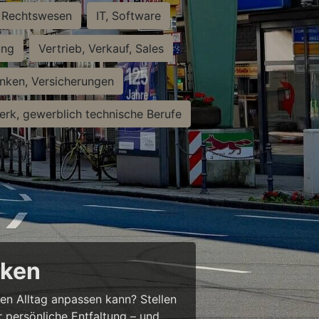
Rechtswesen
IT, Software
ung
Vertrieb, Verkauf, Sales
nken, Versicherungen
rk, gewerblich technische Berufe
cken
ren Alltag anpassen kann? Stellen
ür persönliche Entfaltung – und