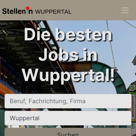
WUPPERTAL
Die besten
Jobs in
Wuppertal!
Beruf, Fachrichtung, Firma
Ort, Stadt
Suchen