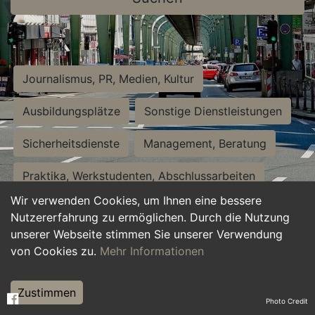
Journalismus, PR, Medien, Kultur
Ausbildungsplätze
Sonstige Dienstleistungen
Sicherheitsdienste
Management, Beratung
Praktika, Werkstudenten, Abschlussarbeiten
Wir verwenden Cookies, um Ihnen eine bessere
Personalwesen
Assistenz, Sekretariat
Nutzererfahrung zu ermöglichen. Durch die Nutzung
unserer Webseite stimmen Sie unserer Verwendung
Hilfskräfte, Aushilfs- und Nebenjobs
von Cookies zu.
Mehr Informationen
Einkauf, Logistik, Materialwirtschaft
Zustimmen
Photo Credit
Weiterbildung, Studium, duale Ausbildung