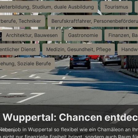
eiterbildung, Studium, duale Ausbildung
Tourismus
rberufe, Techniker
Berufskraftfahrer, Personenbeförder
Architektur, Bauwesen
Gastronomie
Finanzen, Ba
entlicher Dienst
Medizin, Gesundheit, Pflege
Handwe
iehung, Soziale Berufe
in Wuppertal: Chancen entde
n Nebenjob in Wuppertal so flexibel wie ein Chamäleon an Ih
b nicht nur finanzielle Freiheit bringt, sondern auch Raum f