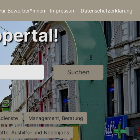
Für Bewerber*innen
Impressum
Datenschutzerklärung
pertal!
Suchen
sdienste
Management, Beratung
räfte, Aushilfs- und Nebenjobs