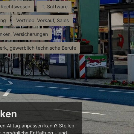
Rechtswesen
IT, Software
ung
Vertrieb, Verkauf, Sales
nken, Versicherungen
rk, gewerblich technische Berufe
cken
ren Alltag anpassen kann? Stellen
ür persönliche Entfaltung – und