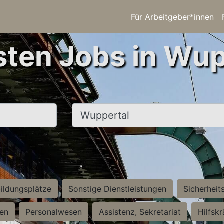
Für Arbeitgeber*innen
sten Jobs in Wup
Ort, Stadt
ildungsplätze
Sonstige Dienstleistungen
Sicherheit
ten
Personalwesen
Assistenz, Sekretariat
Hilfsk