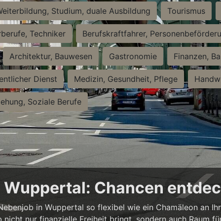
eiterbildung, Studium, duale Ausbildung
Tourismus
rberufe, Techniker
Berufskraftfahrer, Personenbeförder
Architektur, Bauwesen
Gastronomie
Finanzen, Ba
entlicher Dienst
Medizin, Gesundheit, Pflege
Handwe
iehung, Soziale Berufe
in Wuppertal: Chancen entde
n Nebenjob in Wuppertal so flexibel wie ein Chamäleon an Ih
b nicht nur finanzielle Freiheit bringt, sondern auch Raum f