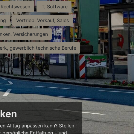
Rechtswesen
IT, Software
ung
Vertrieb, Verkauf, Sales
nken, Versicherungen
rk, gewerblich technische Berufe
cken
ren Alltag anpassen kann? Stellen
ür persönliche Entfaltung – und