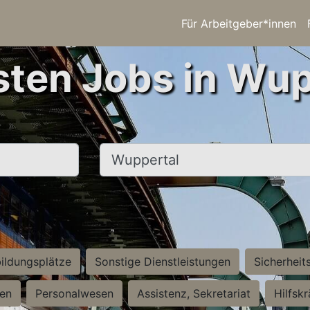
Für Arbeitgeber*innen
sten Jobs in Wup
Ort, Stadt
ildungsplätze
Sonstige Dienstleistungen
Sicherheit
ten
Personalwesen
Assistenz, Sekretariat
Hilfsk