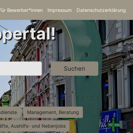
Für Bewerber*innen
Impressum
Datenschutzerklärung
pertal!
Suchen
sdienste
Management, Beratung
räfte, Aushilfs- und Nebenjobs