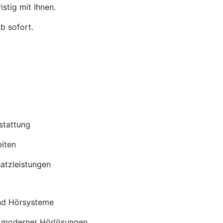
stig mit Ihnen.
b sofort.
stattung
iten
satzleistungen
nd Hörsysteme
 moderner Hörlösungen