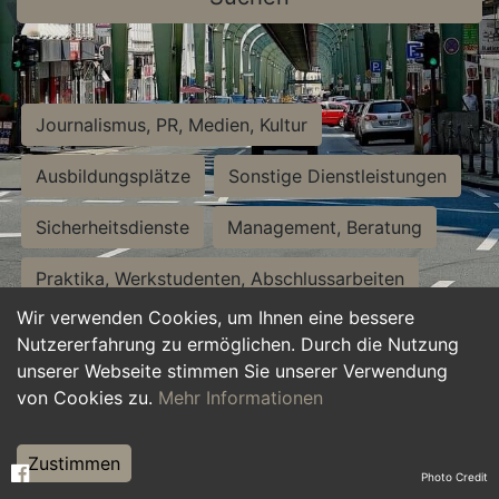
Journalismus, PR, Medien, Kultur
Ausbildungsplätze
Sonstige Dienstleistungen
Sicherheitsdienste
Management, Beratung
Praktika, Werkstudenten, Abschlussarbeiten
Wir verwenden Cookies, um Ihnen eine bessere
Personalwesen
Assistenz, Sekretariat
Nutzererfahrung zu ermöglichen. Durch die Nutzung
unserer Webseite stimmen Sie unserer Verwendung
Hilfskräfte, Aushilfs- und Nebenjobs
von Cookies zu.
Mehr Informationen
Einkauf, Logistik, Materialwirtschaft
Zustimmen
Photo Credit
Weiterbildung, Studium, duale Ausbildung