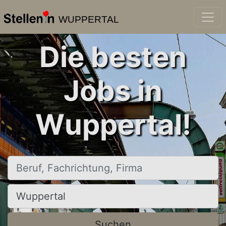
WUPPERTAL
Die besten
Jobs in
Wuppertal!
Beruf, Fachrichtung, Firma
Ort, Stadt
Suchen