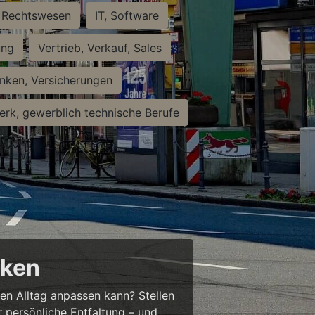
Rechtswesen
IT, Software
ung
Vertrieb, Verkauf, Sales
nken, Versicherungen
rk, gewerblich technische Berufe
cken
ren Alltag anpassen kann? Stellen
ür persönliche Entfaltung – und