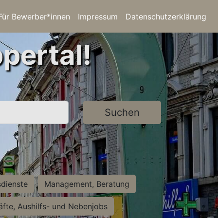
Für Bewerber*innen
Impressum
Datenschutzerklärung
pertal!
Suchen
sdienste
Management, Beratung
räfte, Aushilfs- und Nebenjobs