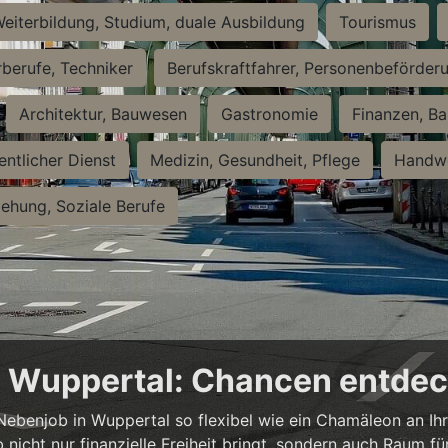
eiterbildung, Studium, duale Ausbildung
Tourismus
rberufe, Techniker
Berufskraftfahrer, Personenbeförder
Architektur, Bauwesen
Gastronomie
Finanzen, Ba
entlicher Dienst
Medizin, Gesundheit, Pflege
Handwe
iehung, Soziale Berufe
in Wuppertal: Chancen entde
n Nebenjob in Wuppertal so flexibel wie ein Chamäleon an Ih
b nicht nur finanzielle Freiheit bringt, sondern auch Raum f