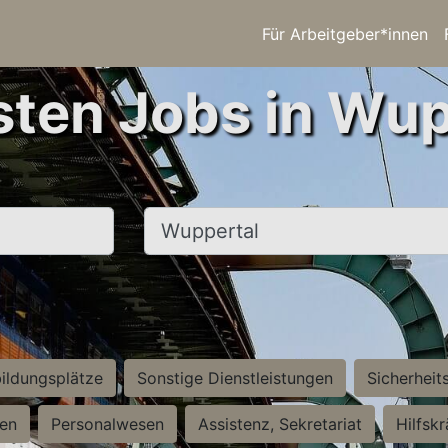
Für Arbeitgeber*innen
sten Jobs in Wup
Ort, Stadt
ildungsplätze
Sonstige Dienstleistungen
Sicherheit
ten
Personalwesen
Assistenz, Sekretariat
Hilfsk