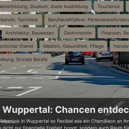
eiterbildung, Studium, duale Ausbildung
Tourismus
rberufe, Techniker
Berufskraftfahrer, Personenbeförder
Architektur, Bauwesen
Gastronomie
Finanzen, Ba
entlicher Dienst
Medizin, Gesundheit, Pflege
Handwe
iehung, Soziale Berufe
in Wuppertal: Chancen entde
n Nebenjob in Wuppertal so flexibel wie ein Chamäleon an Ih
b nicht nur finanzielle Freiheit bringt, sondern auch Raum f