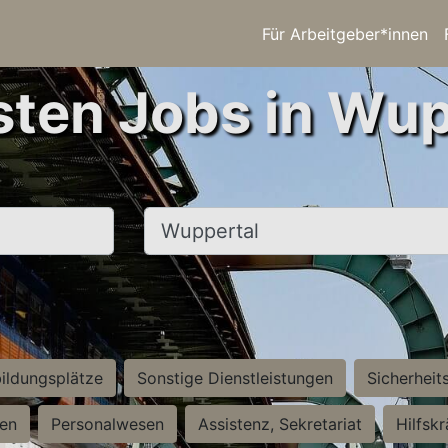
Für Arbeitgeber*innen
sten Jobs in Wup
Ort, Stadt
ildungsplätze
Sonstige Dienstleistungen
Sicherheit
ten
Personalwesen
Assistenz, Sekretariat
Hilfsk