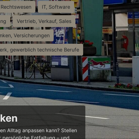
Rechtswesen
IT, Software
ung
Vertrieb, Verkauf, Sales
nken, Versicherungen
rk, gewerblich technische Berufe
cken
ren Alltag anpassen kann? Stellen
ür persönliche Entfaltung – und