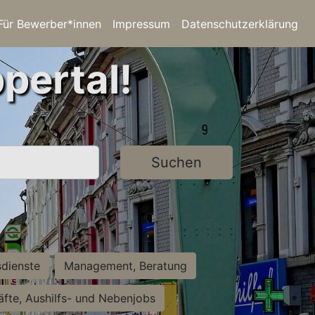
Für Bewerber*innen
Impressum
Datenschutzerklärung
pertal!
Suchen
sdienste
Management, Beratung
räfte, Aushilfs- und Nebenjobs