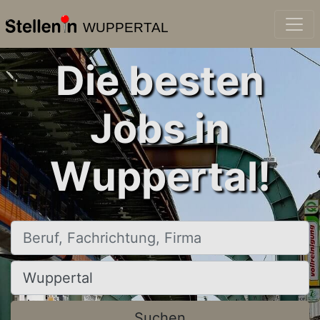
WUPPERTAL
Die besten
Jobs in
Wuppertal!
Beruf, Fachrichtung, Firma
Ort, Stadt
Suchen