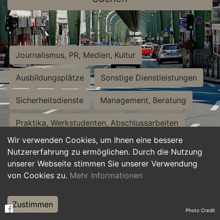
Journalismus, PR, Medien, Kultur
Ausbildungsplätze
Sonstige Dienstleistungen
Sicherheitsdienste
Management, Beratung
Praktika, Werkstudenten, Abschlussarbeiten
Wir verwenden Cookies, um Ihnen eine bessere
Personalwesen
Assistenz, Sekretariat
Nutzererfahrung zu ermöglichen. Durch die Nutzung
unserer Webseite stimmen Sie unserer Verwendung
Hilfskräfte, Aushilfs- und Nebenjobs
von Cookies zu.
Mehr Informationen
Einkauf, Logistik, Materialwirtschaft
Zustimmen
Photo Credit
Weiterbildung, Studium, duale Ausbildung