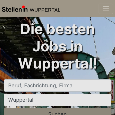
WUPPERTAL
Die besten
Jobs in
Wuppertal!
Beruf, Fachrichtung, Firma
Ort, Stadt
Suchen