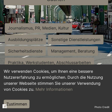
Journalismus, PR, Medien, Kultur
Ausbildungsplätze
Sonstige Dienstleistungen
Sicherheitsdienste
Management, Beratung
Praktika, Werkstudenten, Abschlussarbeiten
Wir verwenden Cookies, um Ihnen eine bessere
Personalwesen
Assistenz, Sekretariat
Nutzererfahrung zu ermöglichen. Durch die Nutzung
unserer Webseite stimmen Sie unserer Verwendung
Hilfskräfte, Aushilfs- und Nebenjobs
von Cookies zu.
Mehr Informationen
Einkauf, Logistik, Materialwirtschaft
Zustimmen
Photo Credit
Weiterbildung, Studium, duale Ausbildung