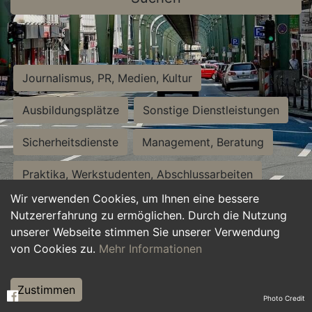
Journalismus, PR, Medien, Kultur
Ausbildungsplätze
Sonstige Dienstleistungen
Sicherheitsdienste
Management, Beratung
Praktika, Werkstudenten, Abschlussarbeiten
Wir verwenden Cookies, um Ihnen eine bessere
Personalwesen
Assistenz, Sekretariat
Nutzererfahrung zu ermöglichen. Durch die Nutzung
unserer Webseite stimmen Sie unserer Verwendung
Hilfskräfte, Aushilfs- und Nebenjobs
von Cookies zu.
Mehr Informationen
Einkauf, Logistik, Materialwirtschaft
Zustimmen
Photo Credit
Weiterbildung, Studium, duale Ausbildung