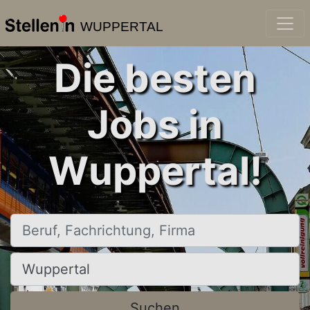
WUPPERTAL
Die besten
Jobs in
Wuppertal!
Beruf, Fachrichtung, Firma
Ort, Stadt
Suchen