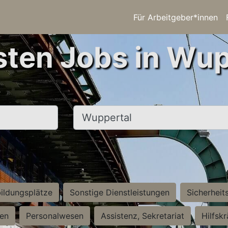
Für Arbeitgeber*innen
sten Jobs in Wup
Ort, Stadt
ildungsplätze
Sonstige Dienstleistungen
Sicherheit
ten
Personalwesen
Assistenz, Sekretariat
Hilfsk