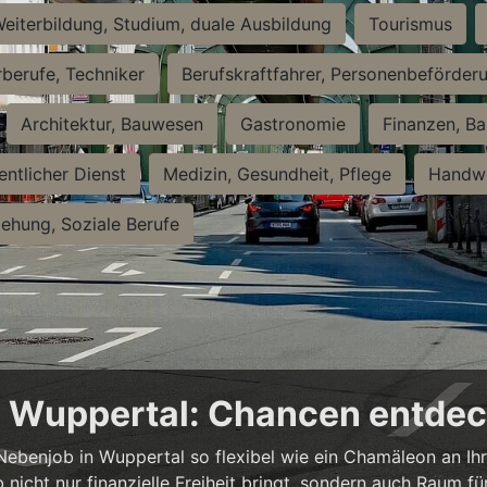
eiterbildung, Studium, duale Ausbildung
Tourismus
rberufe, Techniker
Berufskraftfahrer, Personenbeförder
Architektur, Bauwesen
Gastronomie
Finanzen, Ba
entlicher Dienst
Medizin, Gesundheit, Pflege
Handwe
iehung, Soziale Berufe
in Wuppertal: Chancen entde
n Nebenjob in Wuppertal so flexibel wie ein Chamäleon an Ih
b nicht nur finanzielle Freiheit bringt, sondern auch Raum f