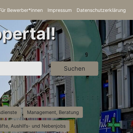
Für Bewerber*innen
Impressum
Datenschutzerklärung
pertal!
Suchen
sdienste
Management, Beratung
räfte, Aushilfs- und Nebenjobs