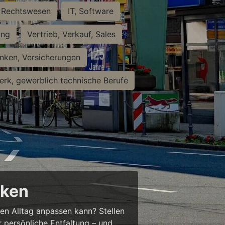
Rechtswesen
IT, Software
ung
Vertrieb, Verkauf, Sales
nken, Versicherungen
rk, gewerblich technische Berufe
cken
ren Alltag anpassen kann? Stellen
ür persönliche Entfaltung – und